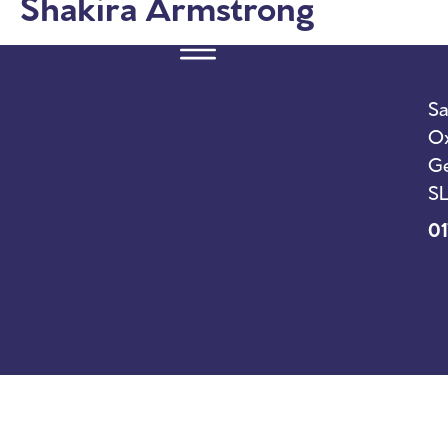
Shakira Armstrong
Sa
Ox
Ge
SL
01