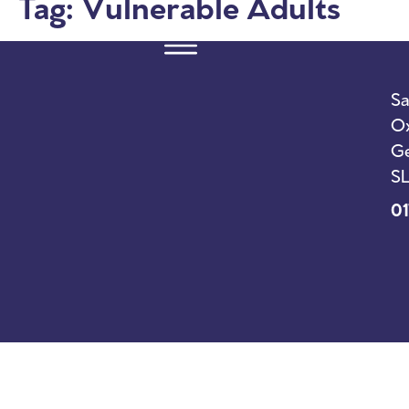
Tag:
Vulnerable Adults
Sa
Ox
Ge
SL
01