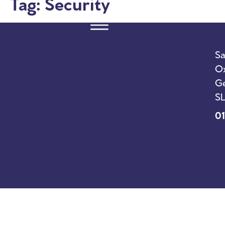
Tag:
Security
Sa
Ox
Ge
SL
01