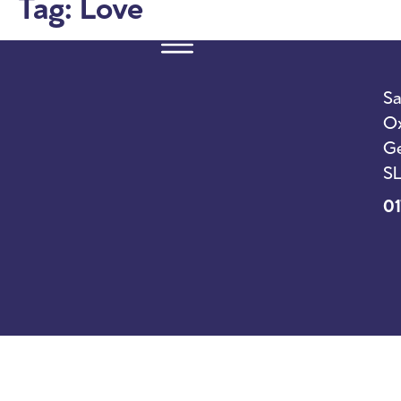
Tag:
Love
Sa
Ox
Ge
SL
01