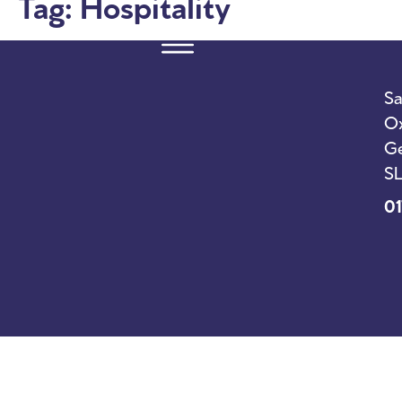
Tag:
Hospitality
Sa
Ox
Ge
SL
01