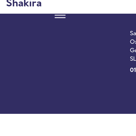
Shakira
Sa
Ox
Ge
SL
01