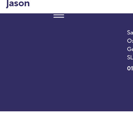
Jason
Sa
Ox
Ge
SL
01