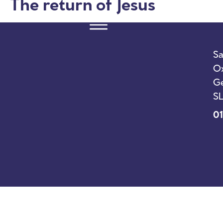
The return of Jesus
Sa
Ox
Ge
SL
01